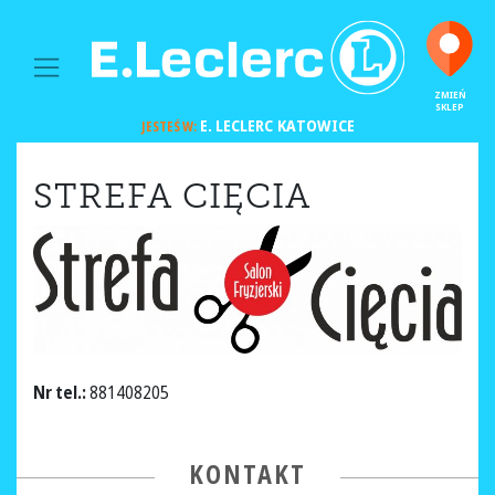
MAIN NAVIGATION
ZMIEŃ
SKLEP
E. LECLERC
KATOWICE
JESTEŚ W:
STREFA CIĘCIA
Nr tel.:
881408205
KONTAKT