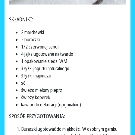
SKŁADNIKI:
2 marchewki
2 buraczki
1/2 czerwonej cebuli
4 jajka ugotowane na twardo
1 opakowanie śledzi WM
3 łyżki jogurtu naturalnego
3 łyżki majonezu
sól
świeżo mielony pieprz
świeży koperek
kawior do dekoracji (opcjonalnie)
SPOSÓB PRZYGOTOWANIA:
Buraczki ugotować do miękkości. W osobnym garnku