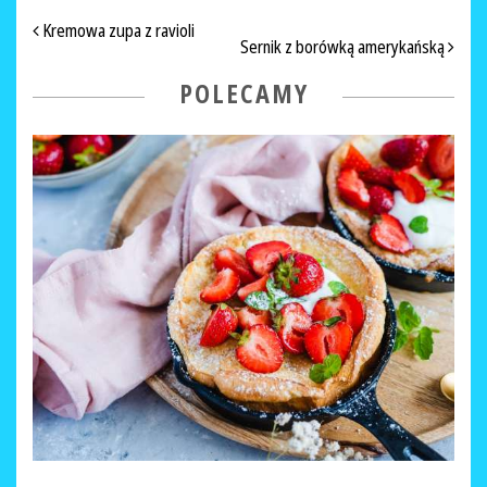
NAWIGACJA PO ARTYKUŁACH
Kremowa zupa z ravioli
Sernik z borówką amerykańską
POLECAMY