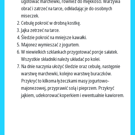
ugotować marchewki, również do miękkości. Warzywa
obrać i zatrzeć na tarce, odkładając je do osobnych
miseczek.
Cebulę pokroić w drobną kostkę.
Jajka zetrzeć na tarce.
Śledzie pokroić na mniejsze kawałki.
Majonez wymieszać z jogurtem.
W niewielkich szklankach przygotować porcje sałatek.
Wszystkie składniki należy układać po kolei.
Na dnie naczynia ułożyć śledzie oraz cebulę, następnie
warstwę marchewki, kolejno warstwę buraczków.
Przykryć to kilkoma łyżeczkami masy jogurtowo-
majonezowej, przyprawić solą i pieprzem. Przykryć
jajkiem, udekorować koperkiem i ewentualnie kawiorem.