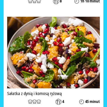
8
1h 10 minut
Sałatka z dynią i komosą ryżową
4
45 minut