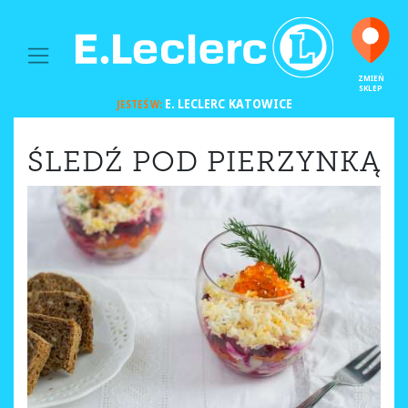
MAIN NAVIGATION
ZMIEŃ
SKLEP
E. LECLERC
KATOWICE
JESTEŚ W:
ŚLEDŹ POD PIERZYNKĄ