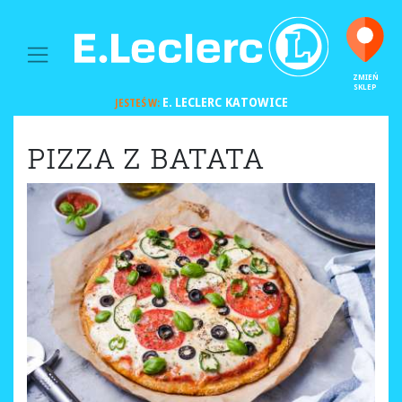
MAIN NAVIGATION
ZMIEŃ
SKLEP
E. LECLERC
KATOWICE
JESTEŚ W:
PIZZA Z BATATA