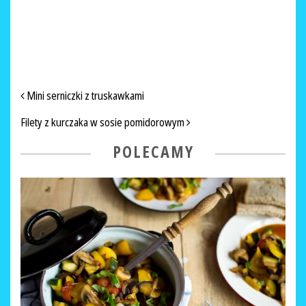
NAWIGACJA PO ARTYKUŁACH
Mini serniczki z truskawkami
Filety z kurczaka w sosie pomidorowym
POLECAMY