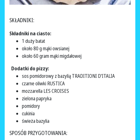
SKŁADNIKI:
Składniki na ciasto:
1 duży batat
około 80 g mąki owsianej
około 60 gram mąki migdałowej
Dodatki do pizzy:
sos pomidorowy z bazylią TRADITIONI D'ITALIA
czarne oliwki RUSTICA
mozzarella LES CROISES
zielona papryka
pomidory
cukinia
świeża bazylia
SPOSÓB PRZYGOTOWANIA: