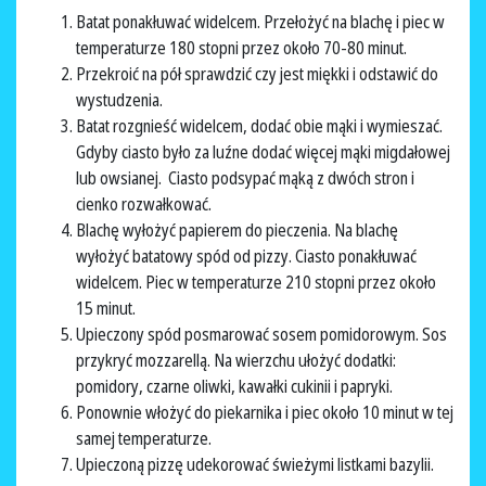
Batat ponakłuwać widelcem. Przełożyć na blachę i piec w
temperaturze 180 stopni przez około 70-80 minut.
Przekroić na pół sprawdzić czy jest miękki i odstawić do
wystudzenia.
Batat rozgnieść widelcem, dodać obie mąki i wymieszać.
Gdyby ciasto było za luźne dodać więcej mąki migdałowej
lub owsianej. Ciasto podsypać mąką z dwóch stron i
cienko rozwałkować.
Blachę wyłożyć papierem do pieczenia. Na blachę
wyłożyć batatowy spód od pizzy. Ciasto ponakłuwać
widelcem. Piec w temperaturze 210 stopni przez około
15 minut.
Upieczony spód posmarować sosem pomidorowym. Sos
przykryć mozzarellą. Na wierzchu ułożyć dodatki:
pomidory, czarne oliwki, kawałki cukinii i papryki.
Ponownie włożyć do piekarnika i piec około 10 minut w tej
samej temperaturze.
Upieczoną pizzę udekorować świeżymi listkami bazylii.