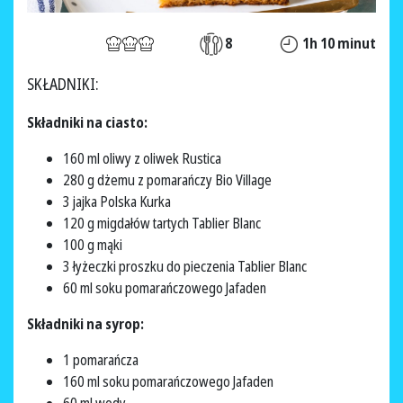
8
1h 10 minut
SKŁADNIKI:
Składniki na ciasto:
160 ml oliwy z oliwek Rustica
280 g dżemu z pomarańczy Bio Village
3 jajka Polska Kurka
120 g migdałów tartych Tablier Blanc
100 g mąki
3 łyżeczki proszku do pieczenia Tablier Blanc
60 ml soku pomarańczowego Jafaden
Składniki na syrop:
1 pomarańcza
160 ml soku pomarańczowego Jafaden