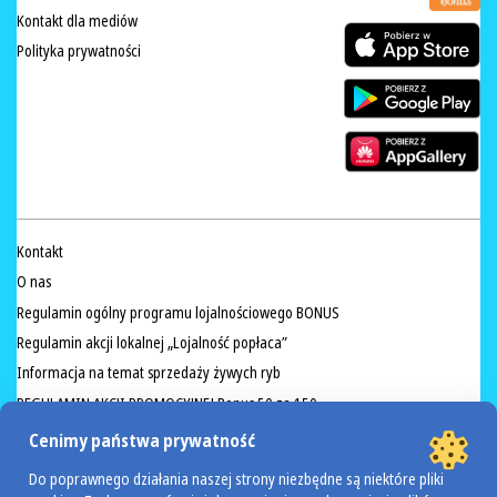
Kontakt dla mediów
Polityka prywatności
Kontakt
O nas
Regulamin ogólny programu lojalnościowego BONUS
Regulamin akcji lokalnej „Lojalność popłaca”
Informacja na temat sprzedaży żywych ryb
REGULAMIN AKCJI PROMOCYJNEJ Bonus 50 za 150
Przeciwdziałanie marnowaniu żywności
Cenimy państwa prywatność
Regulamin akcji Valdinox
Do poprawnego działania naszej strony niezbędne są niektóre pliki