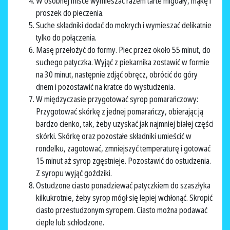
W osobnej misce wymieszać razem tarte migdały, mąkę i
proszek do pieczenia.
Suche składniki dodać do mokrych i wymieszać delikatnie
tylko do połączenia.
Masę przełożyć do formy. Piec przez około 55 minut, do
suchego patyczka. Wyjąć z piekarnika zostawić w formie
na 30 minut, następnie zdjąć obręcz, obrócić do góry
dnem i pozostawić na kratce do wystudzenia.
W międzyczasie przygotować syrop pomarańczowy:
Przygotować skórkę z jednej pomarańczy, obierając ją
bardzo cienko, tak, żeby uzyskać jak najmniej białej części
skórki. Skórkę oraz pozostałe składniki umieścić w
rondelku, zagotować, zmniejszyć temperaturę i gotować
15 minut aż syrop zgęstnieje. Pozostawić do ostudzenia.
Z syropu wyjąć goździki.
Ostudzone ciasto ponadziewać patyczkiem do szaszłyka
kilkukrotnie, żeby syrop mógł się lepiej wchłonąć. Skropić
ciasto przestudzonym syropem. Ciasto można podawać
ciepłe lub schłodzone.