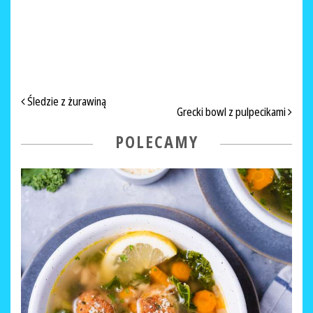
NAWIGACJA PO ARTYKUŁACH
Śledzie z żurawiną
Grecki bowl z pulpecikami
POLECAMY