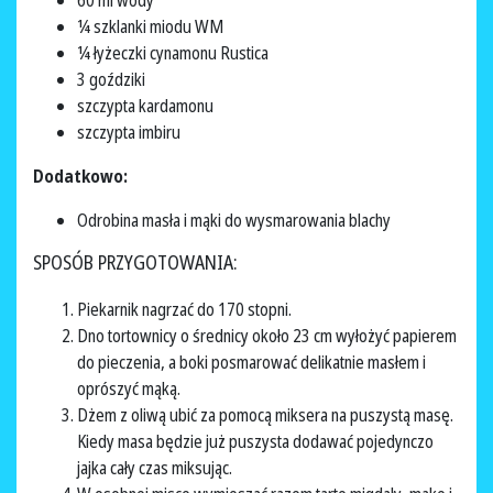
60 ml wody
¼ szklanki miodu WM
¼ łyżeczki cynamonu Rustica
3 goździki
szczypta kardamonu
szczypta imbiru
Dodatkowo:
Odrobina masła i mąki do wysmarowania blachy
SPOSÓB PRZYGOTOWANIA:
Piekarnik nagrzać do 170 stopni.
Dno tortownicy o średnicy około 23 cm wyłożyć papierem
do pieczenia, a boki posmarować delikatnie masłem i
oprószyć mąką.
Dżem z oliwą ubić za pomocą miksera na puszystą masę.
Kiedy masa będzie już puszysta dodawać pojedynczo
jajka cały czas miksując.