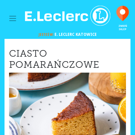
MAIN NAVIGATION
ZMIEŃ
SKLEP
E. LECLERC
KATOWICE
JESTEŚ W:
CIASTO
POMARAŃCZOWE