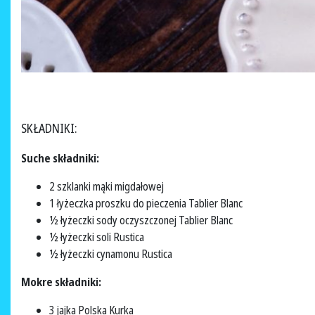
SKŁADNIKI:
Suche składniki:
2 szklanki mąki migdałowej
1 łyżeczka proszku do pieczenia Tablier Blanc
½ łyżeczki sody oczyszczonej Tablier Blanc
½ łyżeczki soli Rustica
½ łyżeczki cynamonu Rustica
Mokre składniki:
3 jajka Polska Kurka