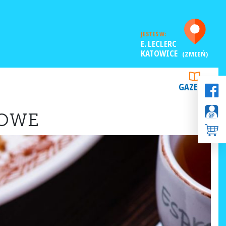
JESTEŚ W:
E. LECLERC
KATOWICE
(ZMIEŃ)
GAZETKI
NOWE