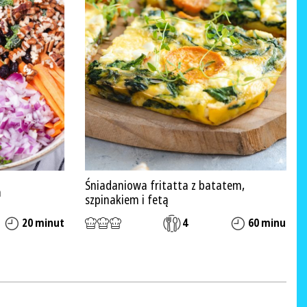
Śniadaniowa fritatta z batatem,
m
szpinakiem i fetą
20 minut
4
60 minut