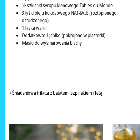
½ szklanki syropu klonowego Tables du Monde
3 łyżki oleju kokosowego NAT&VIE (roztopionego i
ostudzonego)
1 laska wanilii
Dodatkowo: 1 jabłko (pokrojone w plasterki)
Masło do wysmarowania blachy
NAWIGACJA PO ARTYKUŁACH
Śniadaniowa fritatta z batatem, szpinakiem i fetą