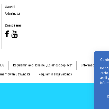
Gazetki
Aktualności
Znajdź nas:
Ceni
NUS
Regulamin akcji lokalnej „Lojalność popłaca”
Informacja na temat
Do pop
Zachęc
e marnowaniu żywności
Regulamin akcji Valdinox
analit
inform
D