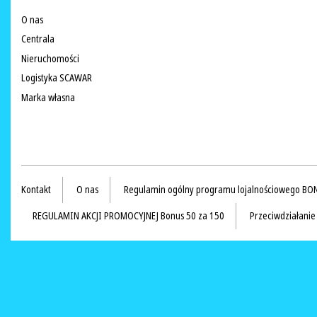
O nas
Centrala
Nieruchomości
Logistyka SCAWAR
Marka własna
Kontakt
O nas
Regulamin ogólny programu lojalnościowego BO
REGULAMIN AKCJI PROMOCYJNEJ Bonus 50 za 150
Przeciwdziałani