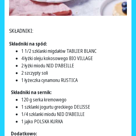
SKŁADNIKI:
Składniki na spód:
1 1/2 szklanki migdałów TABLIER BLANC
4 łyżki oleju kokosowego BIO VILLAGE
2 łyżki miodu NID D'ABEILLE
2 szczypty soli
1 łyżeczka cynamonu RUSTICA
Składniki na sernik:
120 g serka kremowego
1 szklanki jogurtu greckiego DELISSE
1/4 szklanki miodu NID D'ABEILLE
1 jajko POLSKA KURKA
Dodatkowo: