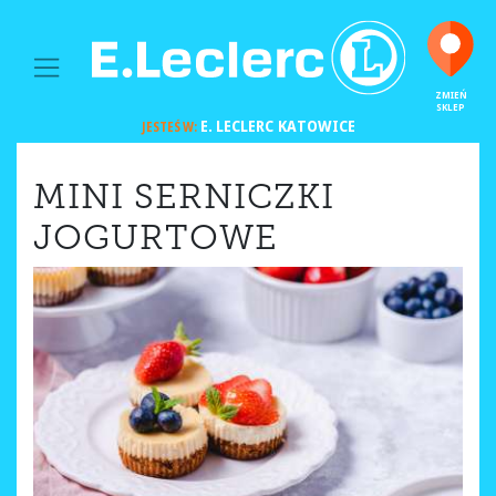
MAIN NAVIGATION
ZMIEŃ
SKLEP
E. LECLERC
KATOWICE
JESTEŚ W:
MINI SERNICZKI
JOGURTOWE