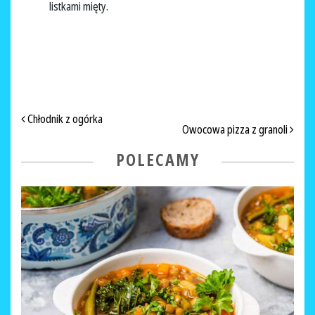
listkami mięty.
NAWIGACJA PO ARTYKUŁACH
Chłodnik z ogórka
Owocowa pizza z granoli
POLECAMY