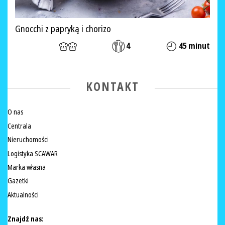
Gnocchi z papryką i chorizo
4
45 minut
KONTAKT
O nas
Centrala
Nieruchomości
Logistyka SCAWAR
Marka własna
Gazetki
Aktualności
Znajdź nas: