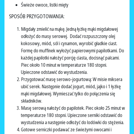
Świeże owoce, listki mięty
SPOSÓB PRZYGOTOWANIA:
Migdały zmielić na mąkę. Jedną łyżkę mąki migdałowej
odłożyć do masy serowej. Dodać rozpuszczony olej
kokosowy, miód, sól i cynamon, wyrobić gładkie ciast.
Formę do muffinek wyłożyć papierowymi papilotkami. Do
każdej papilotki nałożyć porcję ciasta, docisnąć palcami.
Piec około 10 minut w temperaturze 180 stopni.
Upieczone odstawić do wystudzenia.
Przygotować masę serowo-jogurtową: W misie miksera
ubić serek. Następnie dodać jogurt, miód, jajko i 1 łyżkę
mąki migdałowej. Wymieszać tylko do połączenia się
składników.
Masę serową nałożyć do papilotek. Piec około 25 minut w
temperaturze 180 stopni. Upieczone serniki odstawić do
wystudzenia a następnie odłożyć do lodówki do stężenia.
Gotowe serniczki podawać ze świeżymi owocami i